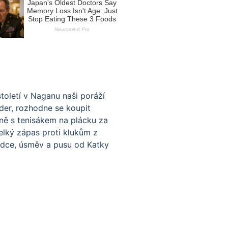
století v Naganu naši poráží
ider, rozhodne se koupit
vně s tenisákem na plácku za
velký zápas proti klukům z
srdce, úsměv a pusu od Katky