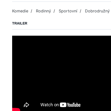
Komedie
/
Rodinný
/
Sportovní
/
Dobrodružný
TRAILER