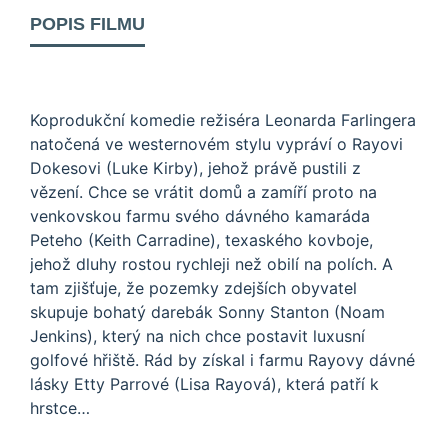
POPIS FILMU
Koprodukční komedie režiséra Leonarda Farlingera
natočená ve westernovém stylu vypráví o Rayovi
Dokesovi (Luke Kirby), jehož právě pustili z
vězení. Chce se vrátit domů a zamíří proto na
venkovskou farmu svého dávného kamaráda
Peteho (Keith Carradine), texaského kovboje,
jehož dluhy rostou rychleji než obilí na polích. A
tam zjišťuje, že pozemky zdejších obyvatel
skupuje bohatý darebák Sonny Stanton (Noam
Jenkins), který na nich chce postavit luxusní
golfové hřiště. Rád by získal i farmu Rayovy dávné
lásky Etty Parrové (Lisa Rayová), která patří k
hrstce…