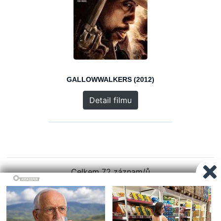
GALLOWWALKERS (2012)
Detail filmu
Celkem 72 záznam/ů
1
2
3