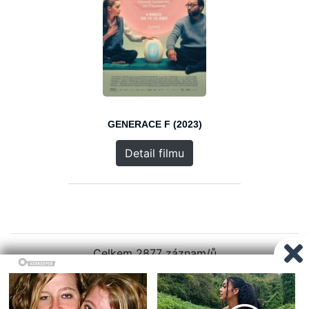
GENERACE F (2023)
Detail filmu
Celkem 2877 záznam/ů
1
2
3